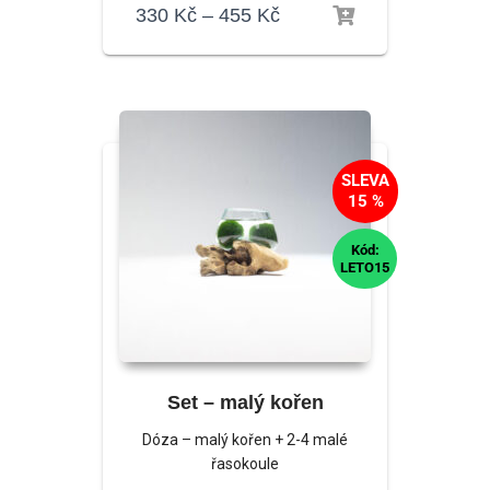
330
Kč
–
455
Kč
SLEVA
15 %
Kód:
LETO15
Set – malý kořen
Dóza – malý kořen + 2-4 malé
řasokoule