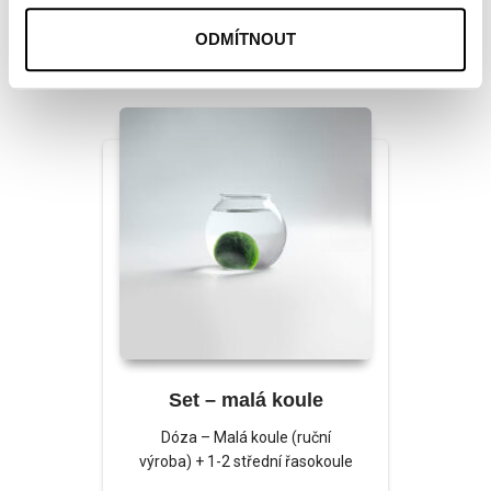
2250
Kč
–
2890
Kč
ODMÍTNOUT
Set – malá koule
Dóza – Malá koule (ruční
výroba) + 1-2 střední řasokoule