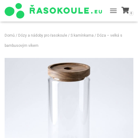
0
TOGGLE
NAVIGATION
Domů
/
Dózy a nádoby pro řasokoule
/
S kamínkama
/ Dóza – velká s
bambusovým víkem