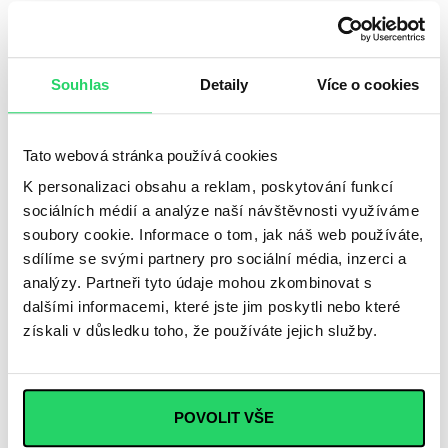
Mohlo by se Vám líbit…
Souhlas
Detaily
Více o cookies
Tato webová stránka používá cookies
SLEVA
15 %
K personalizaci obsahu a reklam, poskytování funkcí
sociálních médií a analýze naší návštěvnosti využíváme
Kód:
soubory cookie. Informace o tom, jak náš web používáte,
LETO15
sdílíme se svými partnery pro sociální média, inzerci a
analýzy. Partneři tyto údaje mohou zkombinovat s
dalšími informacemi, které jste jim poskytli nebo které
získali v důsledku toho, že používáte jejich služby.
Set – mísa na kořenu
Dóza – mísa na kořenu + 8-16
POVOLIT VŠE
středních řasokoulí