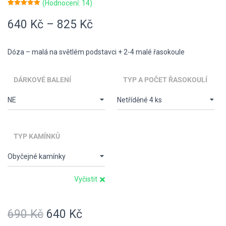
(Hodnocení:
14
)
Hodnoceno
14
5.00
z 5 na
640
Kč
–
825
Kč
základě
hodnocení
zákazníků
Dóza – malá na světlém podstavci + 2-4 malé řasokoule
DÁRKOVÉ BALENÍ
TYP A POČET ŘASOKOULÍ
TYP KAMÍNKŮ
Vyčistit
690
Kč
640
Kč