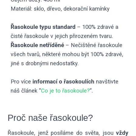
Materiál: sklo, dřevo, dekorační kamínky
Řasokoule typu standard
– 100% zdravé a
čisté řasokoule v jejich přirozeném tvaru.
Řasokoule netříděné
– Nečištěné řasokoule
všech tvarů, některé mohou být 100% zdravé,
jiné s drobnými nedostatky.
Pro více
informací o řasokoulích
navštivte
náš článek “
Co je to řasokoule?
“.
Proč naše řasokoule?
Řasokoule, jenž posíláme do světa, jsou
vždy