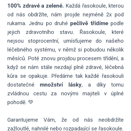
100% zdravé a zelené.
Každá řasokoule, kterou
od nás obdržíte, nám projde nejméně 2x pod
rukama. Jednu po druhé
pečlivě třídíme
podle
jejich zdravotního stavu. Řasokoule, které
nejsou stoprocentní, umísťujeme do našeho
léčebného systému, v němž si pobudou několik
měsíců. Poté znovu projdou procesem třídění, a
když se nám stále nezdají plně zdravé, léčebná
kůra se opakuje. Předáme tak každé řasokouli
dostatečné
množství lásky
, a díky tomu
zvládnou cestu za novými majiteli v úplné
pohodě. 💚
Garantujeme Vám, že od nás neobdržíte
zažloutlé, nahnilé nebo rozpadající se řasokoule.