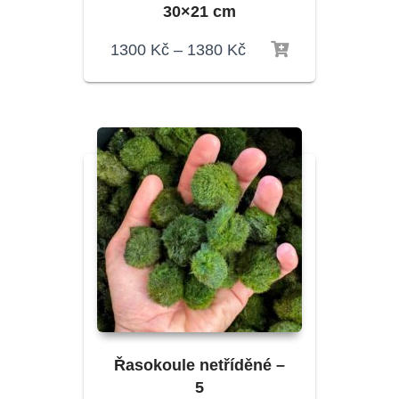
30×21 cm
1300
Kč
–
1380
Kč
Řasokoule netříděné –
5