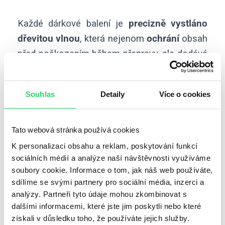
Každé dárkové balení je
precizně vystláno
dřevitou vlnou
, která nejenom
ochrání
obsah
před poškozením během přepravy, ale dodává
mu také dotek
přírodní elegance
. Uvnitř
krabičky samozřejmě nechybí kartička s
Souhlas
Detaily
Více o cookies
instrukcemi, jak se o řasokoule starat.
Tato webová stránka používá cookies
K personalizaci obsahu a reklam, poskytování funkcí
sociálních médií a analýze naší návštěvnosti využíváme
soubory cookie. Informace o tom, jak náš web používáte,
sdílíme se svými partnery pro sociální média, inzerci a
analýzy. Partneři tyto údaje mohou zkombinovat s
dalšími informacemi, které jste jim poskytli nebo které
získali v důsledku toho, že používáte jejich služby.