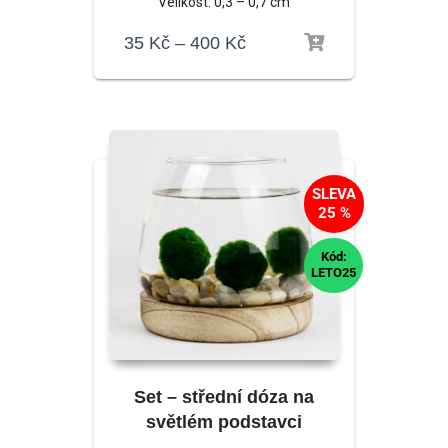
Velikost: 0,3 – 0,7 cm
35
Kč
–
400
Kč
SLEVA
25 %
Kód:
LETO25
Set – střední dóza na
světlém podstavci