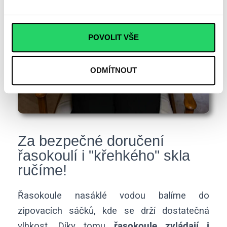
POVOLIT VŠE
ODMÍTNOUT
Za bezpečné doručení
řasokoulí i "křehkého" skla
ručíme!
Řasokoule nasáklé vodou balíme do
zipovacích sáčků, kde se drží dostatečná
vlhkost. Díky tomu
řasokoule zvládají i