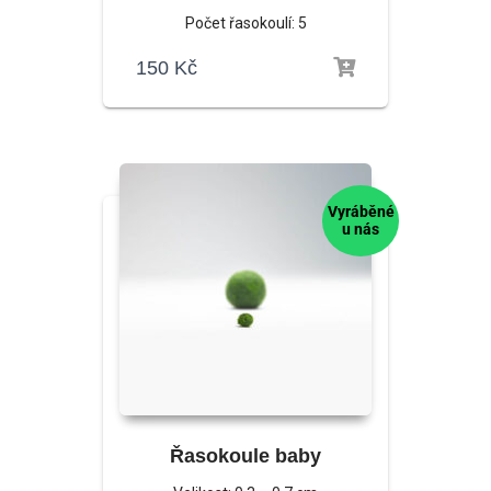
Počet řasokoulí: 5
150
Kč
Vyráběné
u nás
Řasokoule baby